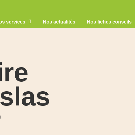
os services
Nos actualités
Nos fiches conseils
ire
islas
r