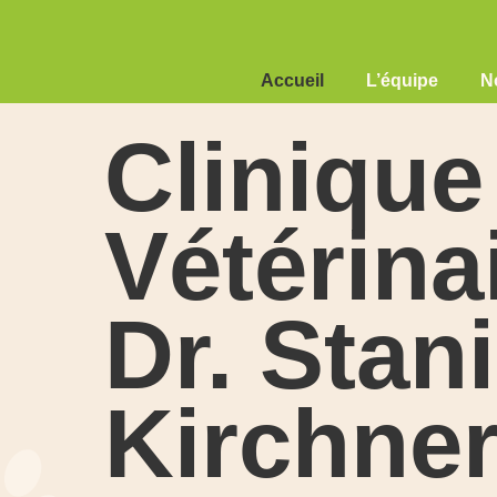
Accueil
L’équipe
N
Clinique
Vétérina
Dr. Stan
Kirchne